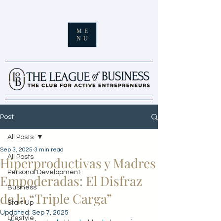
ME
NU
Post
All Posts
Sep 3, 2025
3 min read
All Posts
Hiperproductivas y Madres
Personal Development
Empoderadas: El Disfraz
Business
de la “Triple Carga”
Start Up
Updated:
Sep 7, 2025
Lifestyle