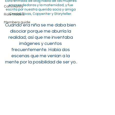
Esta entrada de blog habla de las mujeres 
emprendedoras y la maternidad, y fue 
Community
escrita por nuestra querida socia y amiga 
Crystal Rivas, Copywriter y Storyteller. 
Role Models
Members guide
Cuando era niña se me daba bien 
disociar porque me aburría la 
realidad; así que me inventaba 
imágenes y cuentos 
frecuentemente. Había dos 
escenas que me venían a la 
mente por la posibilidad de ser yo..