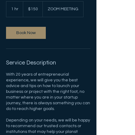
150
US
1 hr
1
$150
ZOOM MEETING
dollars
h
Book Now
Service Description
With 20 years of entrepreneurial
experience, we will give you the best
advice and tips on how to launch your
business or project with the right foot, no
matter where you are in your startup
journey, there is always something you can
do to reach higher goals.
Depending on your needs, we will be happy
to recommend our trusted contacts or
institutions that may help your plans!!