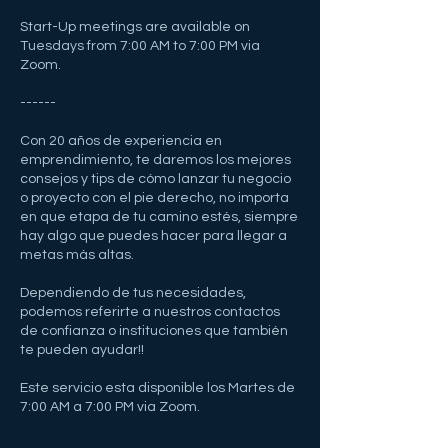
Start-Up meetings are available on
Tuesdays from 7:00 AM to 7:00 PM via
Zoom.
------
Con 20 años de experiencia en
emprendimiento, te daremos los mejores
consejos y tips de cómo lanzar tu negocio
o proyecto con el pie derecho, no importa
en que etapa de tu camino estés, siempre
hay algo que puedes hacer para llegar a
metas más altas.
Dependiendo de tus necesidades,
podemos referirte a nuestros contactos
de confianza o instituciones que también
te pueden ayudar!!
Este servicio esta disponible los Martes de
7:00 AM a 7:00 PM via Zoom.